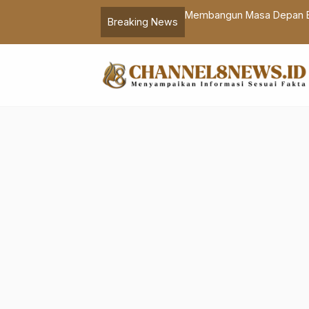
ihal Video Pengeroyokan di Taman
Membangun Masa Depan Eko
Breaking News
Digital