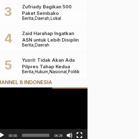
Zufriady Bagikan 500
Paket Sembako
Berita
Daerah
Lokal
Zaid Harahap Ingatkan
ASN untuk Lebih Disiplin
Berita
Daerah
Yusril: Tidak Akan Ada
Pilpres Tahap Kedua
Berita
Hukum
Nasional
Politik
ANNEL 8 INDONESIA
mutar
deo
00:00
06:26