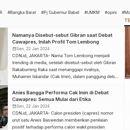
R
#Bangka Barat
#Pj Gubernur Babel
#UMKM
#opini
#Mo
T
Namanya Disebut-sebut Gibran saat Debat
Cawapres, Inilah Profil Tom Lembong
calendar_month
Sen, 22 Jan 2024
CDN.id, JAKARTA- Nama Tom Lembong menjadi
trending di media, setelah disebut-sebut oleh Gibran
Rakabuming Raka saat menanggapi rivalnya,
Muhaimin Iskandar (Cak Imin), dalam panggung debat
cawapres 2024 tadi malam. Tom Lembong adalah
mantan menteri Presiden Joko Widodo (Jokowi), dan
Anies Bangga Performa Cak Imin di Debat
kini Tom berada di sisi Cak Imin. “Mungkin itu kan
Cawapres: Semua Mulai dari Etika
dapat contekan dari Pak Tom Lembong,” […]
calendar_month
Sen, 22 Jan 2024
CDN.id, JAKARTA- Calon presiden (capres) nomor
urut satu Anies Baswedan memberikan penilaian
positif terhadap performa calon wakil presiden