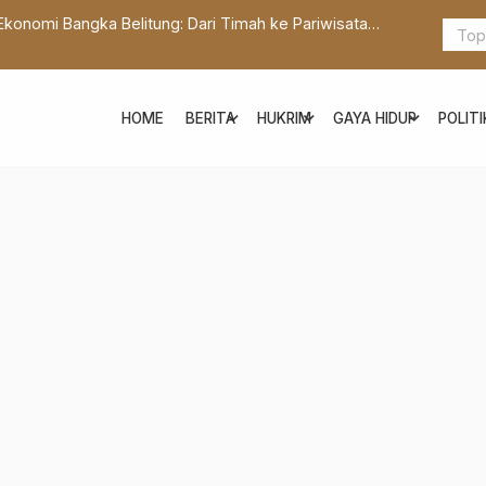
nomi Bangka Belitung: Dari Timah ke Pariwisata
Atasi Perub
Penanganan
expand_more
expand_more
expand_more
HOME
BERITA
HUKRIM
GAYA HIDUP
POLITI