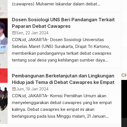
(cawapres) Muhaimin Iskandar dalam debat
cawapres di Jakarta Convention Center (JCC),
Senayan, Jakarta Pusat, Minggu malam (21/1/2024).
Dosen Sosiologi UNS Beri Pandangan Terkait
Anies mengaku bangga dengan politikus yang akrab
Paparan Debat Cawapres
disapa Cak Imin itu. “Iya, ada tiga kata atas apa yang
calendar_month
Sen, 22 Jan 2024
dikerjakan Gus […]
CDN.id, JAKARTA- Dosen Sosiologi Universitas
Sebelas Maret (UNS) Surakarta, Drajat Tri Kartono,
memberikan pandangannya terkait debat cawapres
tentang soal desa yang kehilangan sumber daya
manusia (SDM) potensialnya, Minggu (21/01/24).
Drajat menilai, desa kehilangan sumber daya manusia
CH
Pembangunan Berkelanjutan dan Lingkungan
potensial karena adanya faktor pendorong, salah
Hidup jadi Tema di Debat Cawapres ke Empat
Pe
satunya tidak ada kegiatan yang bisa dilakukan. Hal ini
calendar_month
Jum, 19 Jan 2024
Vi
dimulai ketika Revolusi Hijau […]
CDN.id, JAKARTA- Komisi Pemilihan Umum akan
menyelenggarakan debat cawapres yang ke empat
kalinya. Debat cawapres ke empat ini akan
berlangsung pada lusa Minggu malam, 21 Januari
2024. Adapun tema debat cawapres yang akan