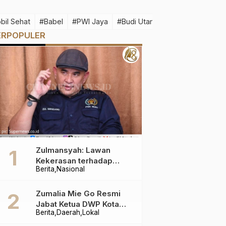
bil Sehat
#Babel
#PWI Jaya
#Budi Utama
#Idul Fitri 1445 H
ERPOPULER
Zulmansyah: Lawan
Kekerasan terhadap
Berita
Nasional
Wartawan
Zumalia Mie Go Resmi
Jabat Ketua DWP Kota
Berita
Daerah
Lokal
Pangkalpinang