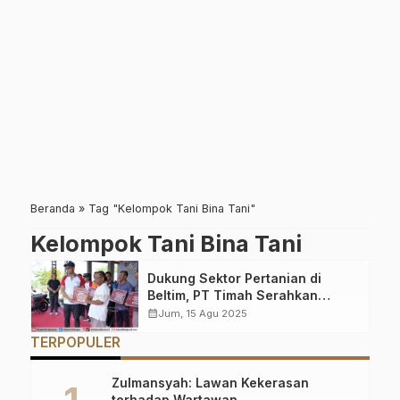
Beranda
»
Tag "Kelompok Tani Bina Tani"
Kelompok Tani Bina Tani
Dukung Sektor Pertanian di
Beltim, PT Timah Serahkan
Bantuan untuk Kelompok Tani
calendar_month
Jum, 15 Agu 2025
Bina Tani
TERPOPULER
Zulmansyah: Lawan Kekerasan
terhadap Wartawan