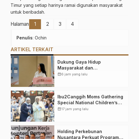
Timur yang setiap harinya ramai digunakan masyarakat
untuk beribadah.
Halaman
1
2
3
4
Penulis
: Ochin
ARTIKEL TERKAIT
Dukung Gaya Hidup
Masyarakat dan
Kesejahteraan Hewan, KAI
calendar_month
6 jam yang lalu
Logistik Layani Lebih dari 90
Ribu Hewan Peliharaan pada
Semester I 2026
Ibu2Canggih Moms Gathering
Special National Children’s
Day Jadi Ajang Bonding 100
calendar_month
17 jam yang lalu
Momfluencer dan Anak di Hari
Anak Nasional
Holding Perkebunan
Nusantara Perkuat Program