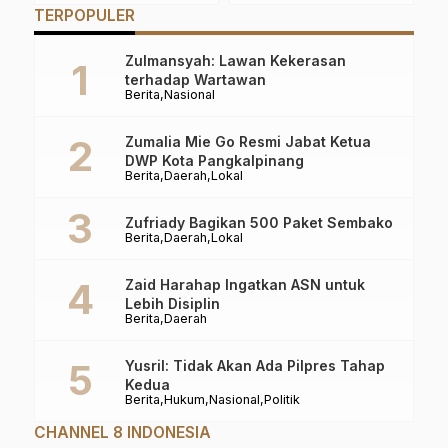
p
BPIP RI
Operasi Pasar
L
TERPOPULER
Zulmansyah: Lawan Kekerasan
terhadap Wartawan
Berita
Nasional
Zumalia Mie Go Resmi Jabat Ketua
DWP Kota Pangkalpinang
Berita
Daerah
Lokal
Zufriady Bagikan 500 Paket Sembako
Berita
Daerah
Lokal
Zaid Harahap Ingatkan ASN untuk
Lebih Disiplin
Berita
Daerah
Yusril: Tidak Akan Ada Pilpres Tahap
Kedua
Berita
Hukum
Nasional
Politik
CHANNEL 8 INDONESIA