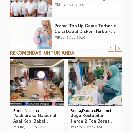
B50, PTPN IV PalmCo Serap
calendar_month
21 jam yang lalu
1,73 Juta Ton TBS Petani
Promo Top Up Game Terbaru:
Cara Dapat Diskon Terbaik
dan Tetap Aman
calendar_month
Rab, 5 Agu 2026
REKOMENDASI UNTUK ANDA
Berita
Nasional
Berita
Daerah
Ekonomi
Be
Paskibraka Nasional
Jaga Kestabilan
G
Asal Kep. Babel
Harga 2 Ton Beras
T
Tunggu Keputusan
Laku Terjual Saat
U
calendar_month
calendar_month
calendar_month
Jum, 16 Jun 2023
Kam, 7 Mar 2024