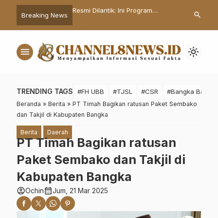
kunan dan
Resmi Dilantik: Ini Program
Jabatan Kad
search
Breaking News
san Antarwarga, Hasbi
Prioritas 100 Hari Kerja Fokus Prof
Sewindu, Wa
 Resmikan Gedung
Udin-Dessy Ayutrisna
Apresiasi
 Sosial
menu
light_mode
TRENDING TAGS
#FH UBB
#TJSL
#CSR
#Bangka Barat
Beranda
»
Berita
»
PT Timah Bagikan ratusan Paket Sembako
dan Takjil di Kabupaten Bangka
Berita
Daerah
PT Timah Bagikan ratusan
Paket Sembako dan Takjil di
Kabupaten Bangka
account_circle
calendar_month
Ochin
Jum, 21 Mar 2025