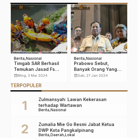
Berita
Nasional
Berita
Nasional
Be
an
Timgab SAR Berhasil
Prabowo Sebut,
H
00
Temukan Jasad Fs
Banyak Orang Yang
K
dan Ap Sejauh 1 Km
Marah Saat Prabowo
K
calendar_month
calendar_month
calendar_month
Ming, 3 Mar 2024
Sab, 27 Jan 2024
gabung sama Jokowi,
B
TERPOPULER
Di bilang penghianat.
P
T
Zulmansyah: Lawan Kekerasan
terhadap Wartawan
Berita
Nasional
Zumalia Mie Go Resmi Jabat Ketua
DWP Kota Pangkalpinang
Berita
Daerah
Lokal