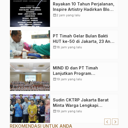
Rayakan 10 Tahun Perjalanan,
Inspire Artistry Hadirkan Block
Party Terbesar di Jakarta
calendar_month
2 jam yang lalu
PT Timah Gelar Bulan Bakti
HUT ke-50 di Jakarta, 23 Anak
Ikut Khitan Massal dan 107
calendar_month
18 jam yang lalu
Warga Periksa Kesehatan
MIND ID dan PT Timah
Lanjutkan Program
MINDucation untuk
calendar_month
19 jam yang lalu
Persiapkan Siswa Masuk
Perguruan Tinggi
Sudin CKTRP Jakarta Barat
Minta Warga Lengkapi
Persyaratan PBG
calendar_month
19 jam yang lalu
REKOMENDASI UNTUK ANDA