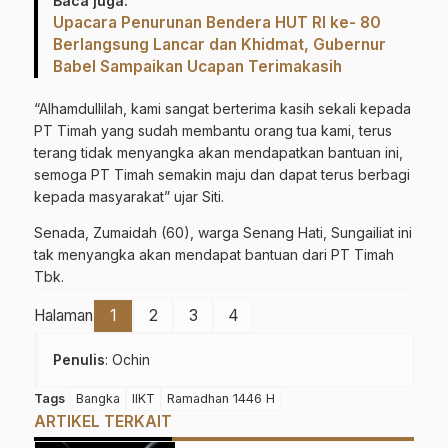
Baca juga:
Upacara Penurunan Bendera HUT RI ke- 80
Berlangsung Lancar dan Khidmat, Gubernur
Babel Sampaikan Ucapan Terimakasih
“Alhamdullilah, kami sangat berterima kasih sekali kepada
PT Timah yang sudah membantu orang tua kami, terus
terang tidak menyangka akan mendapatkan bantuan ini,
semoga PT Timah semakin maju dan dapat terus berbagi
kepada masyarakat” ujar Siti.
Senada, Zumaidah (60), warga Senang Hati, Sungailiat ini
tak menyangka akan mendapat bantuan dari PT Timah
Tbk.
Halaman
1
2
3
4
Penulis
: Ochin
Tags
Bangka
IIKT
Ramadhan 1446 H
ARTIKEL TERKAIT