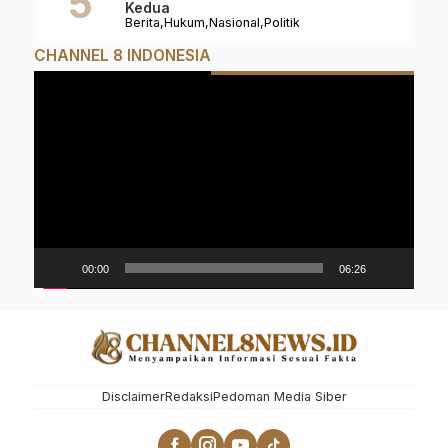
Kedua
Berita
Hukum
Nasional
Politik
CHANNEL 8 INDONESIA
Pemutar
Video
00:00
06:26
Disclaimer
Redaksi
Pedoman Media Siber