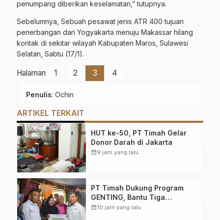
penumpang diberikan keselamatan,” tutupnya.
Sebelumnya, Sebuah pesawat jenis ATR 400 tujuan
penerbangan dari Yogyakarta menuju Makassar hilang
kontak di sekitar wilayah Kabupaten Maros, Sulawesi
Selatan, Sabtu (17/1).
Halaman
1
2
3
4
Penulis
: Ochin
ARTIKEL TERKAIT
HUT ke-50, PT Timah Gelar
Donor Darah di Jakarta
calendar_month
9 jam yang lalu
PT Timah Dukung Program
GENTING, Bantu Tiga
Keluarga Dapat Rumah Layak
calendar_month
10 jam yang lalu
Huni