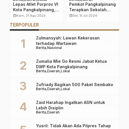
Lepas Atlet Porprov VI
Pemkot Pangkalpinang
O
ta
Kota Pangkalpinang,
Terapkan Sekolah
T
Molen : Luruskan Niat
Lima Hari, Berikut
L
calendar_month
calendar_month
calendar_month
Kam, 31 Agu 2023
Sel, 9 Jul 2024
Agar Tulus Berjuang
Jadwalnya
B
TERPOPULER
N
Zulmansyah: Lawan Kekerasan
terhadap Wartawan
Berita
Nasional
Zumalia Mie Go Resmi Jabat Ketua
DWP Kota Pangkalpinang
Berita
Daerah
Lokal
Zufriady Bagikan 500 Paket Sembako
Berita
Daerah
Lokal
Zaid Harahap Ingatkan ASN untuk
Lebih Disiplin
Berita
Daerah
Yusril: Tidak Akan Ada Pilpres Tahap