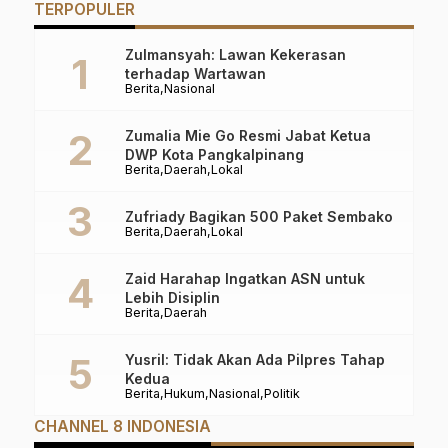
TERPOPULER
Tewas
Kompetensi Manager
K
Operasional &
T
Layanan
Zulmansyah: Lawan Kekerasan
terhadap Wartawan
Berita
Nasional
Zumalia Mie Go Resmi Jabat Ketua
DWP Kota Pangkalpinang
Berita
Daerah
Lokal
Zufriady Bagikan 500 Paket Sembako
Berita
Daerah
Lokal
Zaid Harahap Ingatkan ASN untuk
Lebih Disiplin
Berita
Daerah
Yusril: Tidak Akan Ada Pilpres Tahap
Kedua
Berita
Hukum
Nasional
Politik
CHANNEL 8 INDONESIA