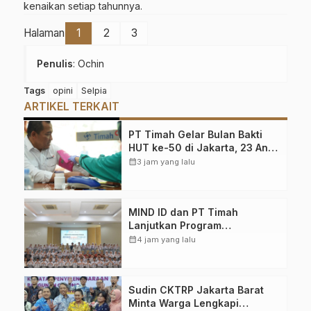
kenaikan setiap tahunnya.
Halaman
1
2
3
Penulis
: Ochin
Tags
opini
Selpia
ARTIKEL TERKAIT
PT Timah Gelar Bulan Bakti
HUT ke-50 di Jakarta, 23 Anak
Ikut Khitan Massal dan 107
calendar_month
3 jam yang lalu
Warga Periksa Kesehatan
MIND ID dan PT Timah
Lanjutkan Program
MINDucation untuk
calendar_month
4 jam yang lalu
Persiapkan Siswa Masuk
Perguruan Tinggi
Sudin CKTRP Jakarta Barat
Minta Warga Lengkapi