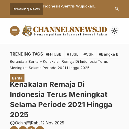
tian Pancasila,
Indonesia-Sentris Wujudkan
PWI Pusat M
search
Breaking News
Hidayat Ingatkan ASN
Keadilan, Kesejahteraan, dan
jadi Tuan R
as Diri
Pemerataan di Seluruh Indonesia
XIV
menu
light_mode
TRENDING TAGS
#FH UBB
#TJSL
#CSR
#Bangka Barat
Beranda
»
Berita
»
Kenakalan Remaja Di Indonesia Terus
Meningkat Selama Periode 2021 Hingga 2025
Berita
Kenakalan Remaja Di
Indonesia Terus Meningkat
Selama Periode 2021 Hingga
2025
account_circle
calendar_month
Ochin
Rab, 12 Nov 2025