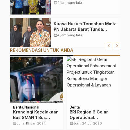
Persyaratan PBG
calendar_month
4 jam yang lalu
Kuasa Hukum Termohon Minta
PN Jakarta Barat Tunda
Eksekusi Toko Segeer Bakery
calendar_month
4 jam yang lalu
REKOMENDASI UNTUK ANDA
Berita
Nasional
Berita
Be
m
Kronologi Kecelakaan
BRI Region 6 Gelar
D
Bus SMAN 1 Bus
Operational
P
Sidoarjo yang
Enhancement Project
T
calendar_month
calendar_month
calendar_month
Jum, 19 Jan 2024
Jum, 24 Jul 2026
an
Akibatkan 2 Orang
untuk Tingkatkan
B