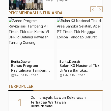
REKOMENDASI UNTUK ANDA
Berita
Daerah
Berita
Daerah
Be
O
Bahas Program
Bulan K3 Nasional Tbk
O
Revitalisasi Tambang
di Area Bangka
K
PT Timah Tbk dan
Selatan, Apel PT
calendar_month
calendar_month
Sab, 14 Feb 2026
Rab, 4 Feb 2026
T
calendar_month
Komisi VI DPR RI
Timah Tbk Hinggga
P
Datangi Kawasan
Lomba Tanggap
TERPOPULER
A
Tanjung Gunung
Darurat
Zulmansyah: Lawan Kekerasan
terhadap Wartawan
Berita
Nasional