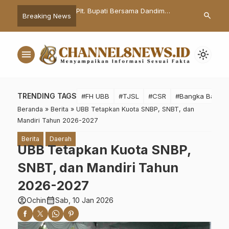
lan Ramadhan, Polres
Plt. Bupati Bersama Dandim
Hadiri Gala 
search
Breaking News
ngah Gelar Baksos
0209/LB Tinjau Rumah Seorang
Tingkat Provi
Mahasiswa dan OKP
Wartawan yang Ludes Dilalap Si
Ungkapkan In
Jago Merah
menu
light_mode
TRENDING TAGS
#FH UBB
#TJSL
#CSR
#Bangka Barat
Beranda
»
Berita
»
UBB Tetapkan Kuota SNBP, SNBT, dan
Mandiri Tahun 2026-2027
Berita
Daerah
UBB Tetapkan Kuota SNBP,
SNBT, dan Mandiri Tahun
2026-2027
account_circle
calendar_month
Ochin
Sab, 10 Jan 2026