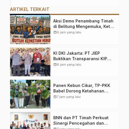
ARTIKEL TERKAIT
Aksi Demo Penambang Timah
di Belitung Mengemuka, Ketua
Komisi XII DPR Bambang
calendar_month
6 jam yang lalu
Patijaya Dorong Perpres
Segera Terbit
KI DKI Jakarta: PT JIEP
Buktikan Transparansi KIP
Mampu Perkuat Tata Kelola
calendar_month
6 jam yang lalu
Perusahaan
Panen Kebun Cikar, TP-PKK
Babel Dorong Ketahanan
Pangan Dimulai dari
calendar_month
7 jam yang lalu
Pekarangan
BNN dan PT Timah Perkuat
Sinergi Pencegahan dan
Pemberantasan Narkoba
calendar_month
7 jam yang lalu