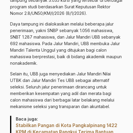
tampung sebanyak 3.035 kursi yang tersebar di berbagai
program studi berdasarkan Surat Keputusan Rektor
Nomor 2.8/UN50/KM/I/2026 (8/1/2026).
Daya tampung ini dialokasikan melalui beberapa jalur
penerimaan, yakni SNBP sebanyak 1.056 mahasiswa,
SNBT 1.287 mahasiswa, dan Jalur Mandiri UBB sebanyak
692 mahasiswa. Pada Jalur Mandiri, UBB membuka Jalur
Mandiri Talenta Unggul yang ditujukan bagi calon
mahasiswa berprestasi, baik di bidang akademik maupun
nonakademik.
Selain itu, UBB juga menyediakan Jalur Mandiri Nilai
UTBK dan Jalur Mandiri Tes UBB sebagai alternatif
seleksi. Seluruh jalur penerimaan dirancang untuk
memberikan kesempatan yang adil dan merata bagi
calon mahasiswa dari berbagai latar belakang melalui
mekanisme seleksi yang transparan dan akuntabel.
Baca juga:
Stabilkan Pangan di Kota Pangkalpinang 1422
KPM di Kecamatan Rangkui Terima Bantuan