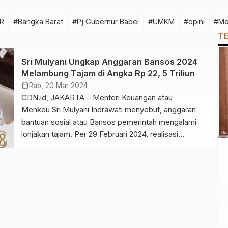
R
#Bangka Barat
#Pj Gubernur Babel
#UMKM
#opini
#Mo
T
Sri Mulyani Ungkap Anggaran Bansos 2024
Melambung Tajam di Angka Rp 22, 5 Triliun
calendar_month
Rab, 20 Mar 2024
CDN.id, JAKARTA – Menteri Keuangan atau
Menkeu Sri Mulyani Indrawati menyebut, anggaran
bantuan sosial atau Bansos pemerintah mengalami
lonjakan tajam. Per 29 Februari 2024, realisasi
anggaran Bansos mencapai Rp 9,6 triliun. “Anggaran
Bansos kita melonjak tajam dari Rp 9,6 triliun ke Rp
22,5 triliun atau naik 135 persen dibanding tahun
sebelumnya,” katanya dalam Rapat Kerja dengan
Komisi XI […]