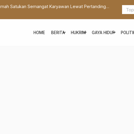
imah Satukan Semangat Karyawan Lewat Pertandingan
MHT Awards
expand_more
expand_more
expand_more
HOME
BERITA
HUKRIM
GAYA HIDUP
POLITI