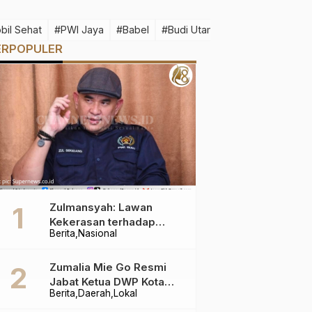
bil Sehat
#PWI Jaya
#Babel
#Budi Utama
#Idul Fitri 1445 H
ERPOPULER
Zulmansyah: Lawan
Kekerasan terhadap
Berita
Nasional
Wartawan
Zumalia Mie Go Resmi
Jabat Ketua DWP Kota
Berita
Daerah
Lokal
Pangkalpinang