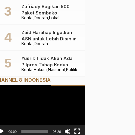
Zufriady Bagikan 500
Paket Sembako
Berita
Daerah
Lokal
Zaid Harahap Ingatkan
ASN untuk Lebih Disiplin
Berita
Daerah
Yusril: Tidak Akan Ada
Pilpres Tahap Kedua
Berita
Hukum
Nasional
Politik
ANNEL 8 INDONESIA
mutar
deo
00:00
06:26