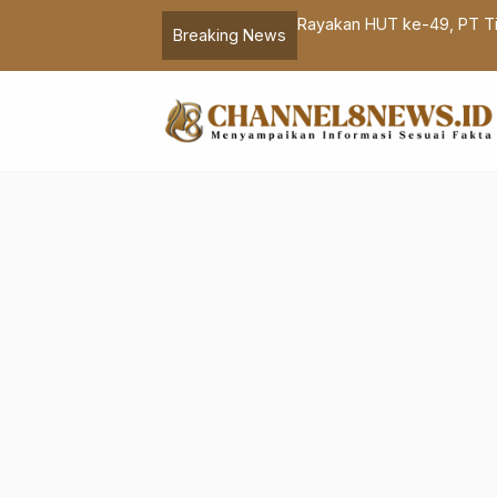
in Rakor Pengendalian Inflasi
Rayakan HUT ke-49, PT T
Breaking News
Olahraga