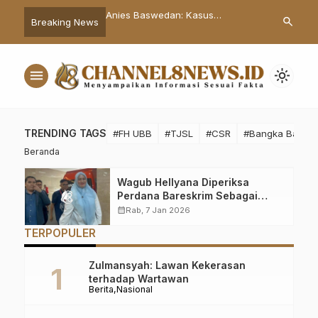
teri Kebudayaan Wali
Anies Baswedan: Kasus
Pemprov Bab
search
Breaking News
kalpinang Ajukan
Kekerasan Perempuan Harus di
Formasi PPPK
nan Gedung Kesenian
Respon Cepat
Pesan Pj Gub
menu
light_mode
TRENDING TAGS
#FH UBB
#TJSL
#CSR
#Bangka Barat
Beranda
Wagub Hellyana Diperiksa
Perdana Bareskrim Sebagai
Tersangka
calendar_month
Rab, 7 Jan 2026
TERPOPULER
Zulmansyah: Lawan Kekerasan
terhadap Wartawan
Berita
Nasional