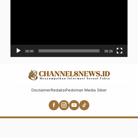
Video
00:00
06:26
Disclaimer
Redaksi
Pedoman Media Siber
CHANNEL8NEWS.ID - MENYAMPAIKAN INFORMASI SESUAI
FAKTA
Copyrights By PT MAHARANI MEDIA NADAFA