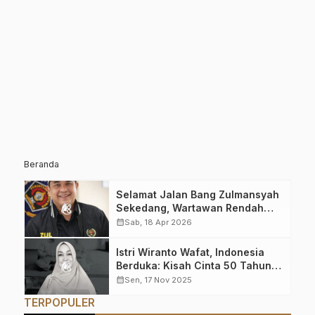
Beranda
Selamat Jalan Bang Zulmansyah
Sekedang, Wartawan Rendah
Hati yang Jejaknya Tak Akan
calendar_month
Sab, 18 Apr 2026
Pernah Hilang
Istri Wiranto Wafat, Indonesia
Berduka: Kisah Cinta 50 Tahun
Berakhir di Bandung
calendar_month
Sen, 17 Nov 2025
TERPOPULER