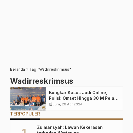
Beranda
»
Tag "Wadirreskrimsus"
Wadirreskrimsus
Bongkar Kasus Judi Online,
Polisi: Omset Hingga 30 M Pelaku
Belajar IT Secara Otodidak
calendar_month
Jum, 26 Apr 2024
TERPOPULER
Zulmansyah: Lawan Kekerasan
terhadap Wartawan