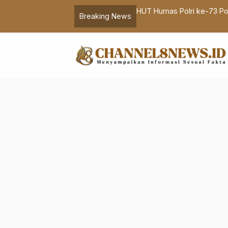
kait Paparan Debat Cawapres
HUT Humas Polri ke-73 Pol
Breaking News