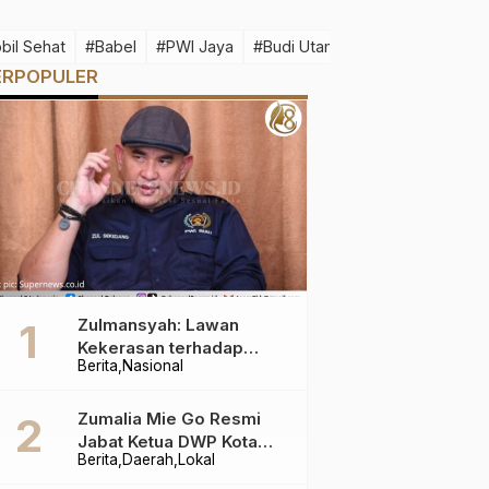
bil Sehat
#Babel
#PWI Jaya
#Budi Utama
#Idul Fitri 1445 H
ERPOPULER
Zulmansyah: Lawan
Kekerasan terhadap
Berita
Nasional
Wartawan
Zumalia Mie Go Resmi
Jabat Ketua DWP Kota
Berita
Daerah
Lokal
Pangkalpinang