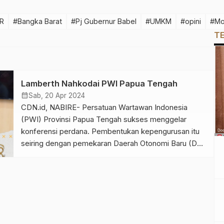
R
#Bangka Barat
#Pj Gubernur Babel
#UMKM
#opini
#Mo
T
Lamberth Nahkodai PWI Papua Tengah
calendar_month
Sab, 20 Apr 2024
CDN.id, NABIRE- Persatuan Wartawan Indonesia
(PWI) Provinsi Papua Tengah sukses menggelar
konferensi perdana. Pembentukan kepengurusan itu
seiring dengan pemekaran Daerah Otonomi Baru (DO)
di Tanah Papua. Dalam konferensi yang digelar pada
Jumat (19/4/2024), Lamberth Palaklely terpilih sebagai
Ketua PWI Provinsi Papua Tengah. Ini merupakan
konperensi PWI pertama dilakukan di Papua Tengah.
Lamberth yang akrab disapa […]