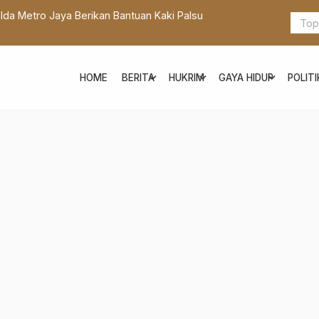
da Metro Jaya Berikan Bantuan Kaki Palsu
Percepat A
Ahli Gubern
expand_more
expand_more
expand_more
HOME
BERITA
HUKRIM
GAYA HIDUP
POLITI