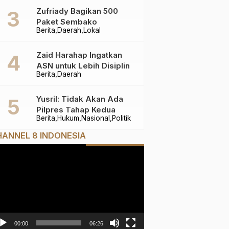
Zufriady Bagikan 500
Paket Sembako
Berita
Daerah
Lokal
Zaid Harahap Ingatkan
ASN untuk Lebih Disiplin
Berita
Daerah
Yusril: Tidak Akan Ada
Pilpres Tahap Kedua
Berita
Hukum
Nasional
Politik
ANNEL 8 INDONESIA
mutar
deo
00:00
06:26