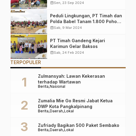
Penanaman Pohon
calendar_month
Sen, 23 Sep 2024
Peduli Lingkungan, PT Timah dan
Polda Babel Tanam 1.800 Pohon
Kayu Putih di Lahan Kritis
calendar_month
Sab, 9 Mar 2024
PT Timah Gandeng Kejari
Karimun Gelar Baksos
calendar_month
Sab, 24 Feb 2024
TERPOPULER
Zulmansyah: Lawan Kekerasan
terhadap Wartawan
Berita
Nasional
Zumalia Mie Go Resmi Jabat Ketua
DWP Kota Pangkalpinang
Berita
Daerah
Lokal
Zufriady Bagikan 500 Paket Sembako
Berita
Daerah
Lokal