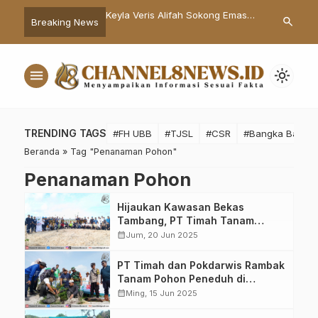
Tbk Bantu Biaya
Keyla Veris Alifah Sokong Emas
AI Boleh Cer
search
Breaking News
n Anak Nelayan yang
ke 6 untuk Pangkalpinang di
Harus Tetap
a Bakar Saat
Popda Babel 2024
n Laut
menu
light_mode
TRENDING TAGS
#FH UBB
#TJSL
#CSR
#Bangka Barat
Beranda
»
Tag "Penanaman Pohon"
Penanaman Pohon
Hijaukan Kawasan Bekas
Tambang, PT Timah Tanam
Ratusan Pohon di Kabupaten
calendar_month
Jum, 20 Jun 2025
Bangka Barat
PT Timah dan Pokdarwis Rambak
Tanam Pohon Peneduh di
Kawasan Wisata Batu Tunggal
calendar_month
Ming, 15 Jun 2025