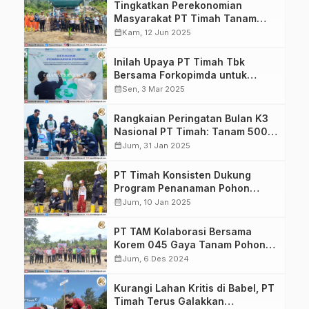
Tingkatkan Perekonomian
Masyarakat PT Timah Tanam
Ratusan Pohon Produktif di
calendar_month
Kam, 12 Jun 2025
Kabupaten Karimun
Inilah Upaya PT Timah Tbk
Bersama Forkopimda untuk
Kurangi Dampak Emisi Gas
calendar_month
Sen, 3 Mar 2025
Rumah Kaca
Rangkaian Peringatan Bulan K3
Nasional PT Timah: Tanam 500
Pohon Buah di Kabupaten
calendar_month
Jum, 31 Jan 2025
Bangka
PT Timah Konsisten Dukung
Program Penanaman Pohon
Berkala
calendar_month
Jum, 10 Jan 2025
PT TAM Kolaborasi Bersama
Korem 045 Gaya Tanam Pohon
Kayu Putih
calendar_month
Jum, 6 Des 2024
Kurangi Lahan Kritis di Babel, PT
Timah Terus Galakkan