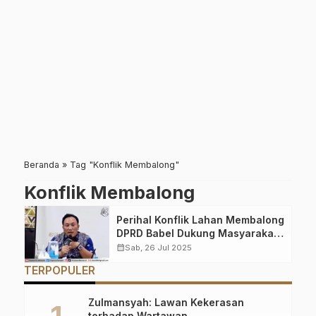
Beranda
»
Tag "Konflik Membalong"
Konflik Membalong
Perihal Konflik Lahan Membalong
DPRD Babel Dukung Masyarakat
Peroleh Haknya
calendar_month
Sab, 26 Jul 2025
TERPOPULER
Zulmansyah: Lawan Kekerasan
terhadap Wartawan