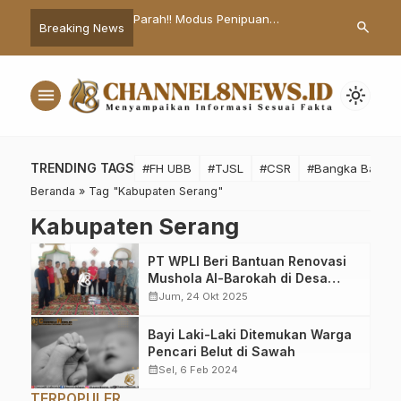
 dan Kepala OPD Pemkot
Parah!! Modus Penipuan
Pelaku Mutil
search
Breaking News
nang Ikut Meriahkan
Pendaftaran Palsu OKK PWI Jaya
Asal Pangkal
daraan Hias
Beredar, Kesit: Informasi Tersebut
Hukuman Mat
Ilegal
menu
light_mode
TRENDING TAGS
#FH UBB
#TJSL
#CSR
#Bangka Barat
Beranda
»
Tag "Kabupaten Serang"
Kabupaten Serang
PT WPLI Beri Bantuan Renovasi
Mushola Al-Barokah di Desa
Parakan Serang Banten
calendar_month
Jum, 24 Okt 2025
Bayi Laki-Laki Ditemukan Warga
Pencari Belut di Sawah
calendar_month
Sel, 6 Feb 2024
TERPOPULER