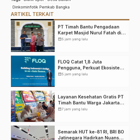
Dinkominfotik Pemkab Bangka
ARTIKEL TERKAIT
PT Timah Bantu Pengadaan
Karpet Masjid Nurul Fatah di
Belitung
calendar_month
5 jam yang lalu
FLOQ Catat 1,8 Juta
Pengguna, Perkuat Ekosistem
Keuangan On-Chain Bersama
calendar_month
5 jam yang lalu
AWS
Layanan Kesehatan Gratis PT
Timah Bantu Warga Jakarta
Cek Kondisi Kesehatan
calendar_month
7 jam yang lalu
Semarak HUT ke-81 RI, BRI BO
Jatinegara Hadirkan Nuansa