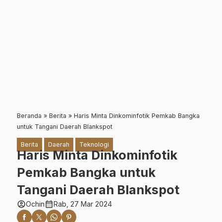
Beranda
»
Berita
»
Haris Minta Dinkominfotik Pemkab Bangka
untuk Tangani Daerah Blankspot
Berita
Daerah
Teknologi
Haris Minta Dinkominfotik
Pemkab Bangka untuk
Tangani Daerah Blankspot
account_circle
calendar_month
Ochin
Rab, 27 Mar 2024