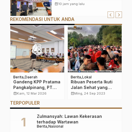
Merah Putih di Lingkungan
calendar_month
10 jam yang lalu
Kantor
REKOMENDASI UNTUK ANDA
Berita
Daerah
Berita
Lokal
Be
Gandeng KPP Pratama
Ribuan Peserta Ikuti
H
Pangkalpinang, PT
Jalan Sehat yang
T
an
Timah Edukasi
Digelar oleh DWP
D
calendar_month
calendar_month
calendar_month
Kam, 12 Mar 2026
Ming, 24 Sep 2023
Karyawan Cara Lapor
Pangkalpinang
I
TERPOPULER
SPT Tahunan Lewat
Coretax
Zulmansyah: Lawan Kekerasan
terhadap Wartawan
Berita
Nasional