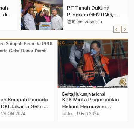
t
Jaga Kondisi Petugas
mah
PT Timah Dukung
 Maps
 di
Program GENTING,
Bantu Tiga Keluarga
calendar_month
19 jam yang lalu
Dapat Rumah Layak
Huni
Berita
Hukum
Nasional
en Sumpah Pemuda
KPK Minta Praperadilan
 DKI Jakarta Gelar
Helmut Hermawan
r Darah
Ditunda Sepekan
calendar_month
, 29 Okt 2024
Jum, 9 Feb 2024