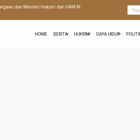
um dan HAM RI
Berikut 5 Tips Mengemudi di Jalur 
expand_more
expand_more
expand_more
HOME
BERITA
HUKRIM
GAYA HIDUP
POLITI