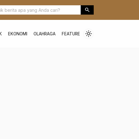
Contraflow saat Mudik dan Arus Balik Lebaran
Meski Status Bandar
search
Harapkan adanya P
light_mode
K
EKONOMI
OLAHRAGA
FEATURE