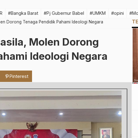
R
#Bangka Barat
#Pj Gubernur Babel
#UMKM
#opini
#Mo
T
olen Dorong Tenaga Pendidik Pahami Ideologi Negara
casila, Molen Dorong
ahami Ideologi Negara
Pinterest