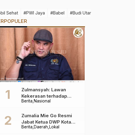
bil Sehat
#PWI Jaya
#Babel
#Budi Utama
#Idul Fitri 1445 H
ERPOPULER
Zulmansyah: Lawan
Kekerasan terhadap
Berita
Nasional
Wartawan
Zumalia Mie Go Resmi
Jabat Ketua DWP Kota
Berita
Daerah
Lokal
Pangkalpinang