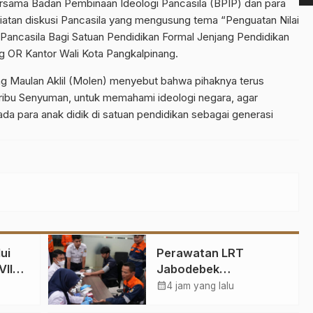
bersama Badan Pembinaan Ideologi Pancasila (BPIP) dan para
iatan diskusi Pancasila yang mengusung tema “Penguatan Nilai
 Pancasila Bagi Satuan Pendidikan Formal Jenjang Pendidikan
ng OR Kantor Wali Kota Pangkalpinang.
g Maulan Aklil (Molen) menyebut bahwa pihaknya terus
ribu Senyuman, untuk memahami ideologi negara, agar
a para anak didik di satuan pendidikan sebagai generasi
ui
Perawatan LRT
VII
Jabodebek
tan
Berlangsung Saat
calendar_month
4 jam yang lalu
tur
Malam, Tim Kesehatan