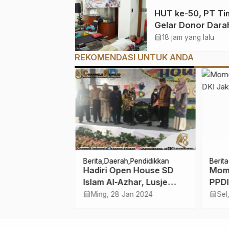
Perkebunan Lewa
HUT ke-50, PT Ti
Pelatihan Avenza
Gelar Donor Darah
di Way Kanan
Jakarta
calendar_month
18 jam yang lalu
REKOMENDASI UNTUK ANDA
h
Berita
Daerah
Pendidikkan
Berita
teng Gelar
Hadiri Open House SD
Mom
jar, Algafri
Islam Al-Azhar, Lusje
PPDI
arakat Sholat
Anneke: Kecerdasan
Dono
calendar_month
calendar_month
s 2023
Ming, 28 Jan 2024
Sel
h
Harus disertai Adab