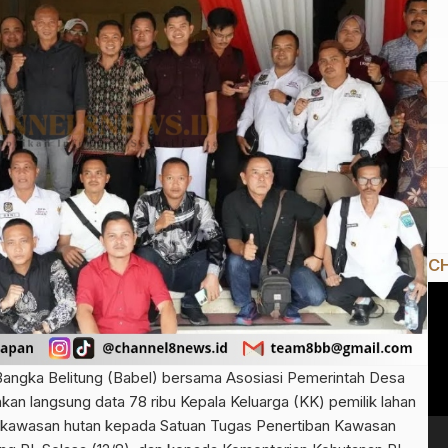
CH
Pe
Vi
angka Belitung (Babel) bersama Asosiasi Pemerintah Desa
an langsung data 78 ribu Kepala Keluarga (KK) pemilik lahan
 kawasan hutan kepada Satuan Tugas Penertiban Kawasan