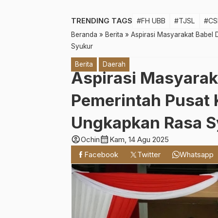
TRENDING TAGS
#FH UBB
#TJSL
#CS
Beranda
»
Berita
»
Aspirasi Masyarakat Babel 
Syukur
Berita
Daerah
Aspirasi Masyarak
Pemerintah Pusat 
Ungkapkan Rasa S
account_circle
calendar_month
Ochin
Kam, 14 Agu 2025
Facebook
Twitter
Whatsapp