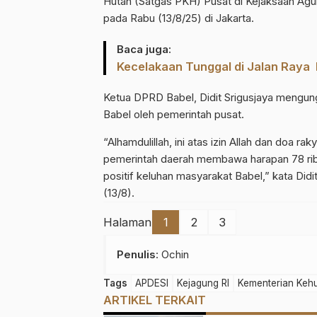
Hutan (Satgas PKH) Pusat di Kejaksaan Agun
pada Rabu (13/8/25) di Jakarta.
Baca juga:
Kecelakaan Tunggal di Jalan Raya
Ketua DPRD Babel, Didit Srigusjaya mengung
Babel oleh pemerintah pusat.
“Alhamdulillah, ini atas izin Allah dan doa r
pemerintah daerah membawa harapan 78 rib
positif keluhan masyarakat Babel,” kata Didi
(13/8).
Halaman
1
2
3
Penulis
: Ochin
Tags
APDESI
Kejagung RI
Kementerian Kehu
ARTIKEL TERKAIT