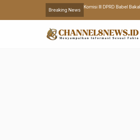
KM Kecipratan Berkah
Komisi III DPRD Babel Ba
Breaking News
Mencemarkan Sumur Air W