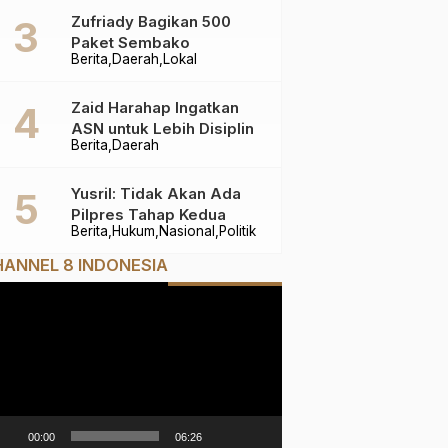
Zufriady Bagikan 500
Paket Sembako
Berita
Daerah
Lokal
Zaid Harahap Ingatkan
ASN untuk Lebih Disiplin
Berita
Daerah
Yusril: Tidak Akan Ada
Pilpres Tahap Kedua
Berita
Hukum
Nasional
Politik
ANNEL 8 INDONESIA
mutar
deo
00:00
06:26