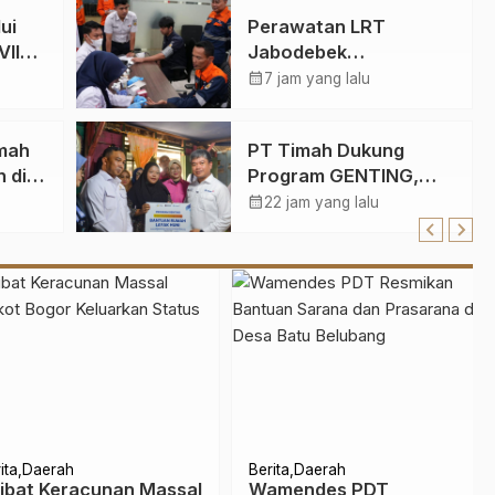
ui
Perawatan LRT
VII
Jabodebek
tan
Berlangsung Saat
calendar_month
7 jam yang lalu
tur
Malam, Tim Kesehatan
t
Jaga Kondisi Petugas
mah
PT Timah Dukung
 Maps
 di
Program GENTING,
Bantu Tiga Keluarga
calendar_month
22 jam yang lalu
Dapat Rumah Layak
Huni
Daerah
Berita
Daerah
at Keracunan Massal
Wamendes PDT