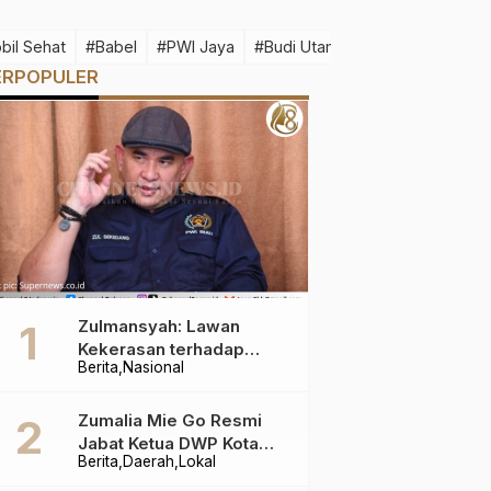
bil Sehat
#Babel
#PWI Jaya
#Budi Utama
#Idul Fitri 1445 H
ERPOPULER
Zulmansyah: Lawan
Kekerasan terhadap
Berita
Nasional
Wartawan
Zumalia Mie Go Resmi
Jabat Ketua DWP Kota
Berita
Daerah
Lokal
Pangkalpinang