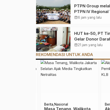
PTPN Group melal
PTPN IV Regional 
Dukung Peningka
calendar_month
6 jam yang lalu
Kompetensi Apara
Perkebunan Lewa
HUT ke-50, PT Ti
Pelatihan Avenza
Gelar Donor Darah
di Way Kanan
Jakarta
calendar_month
21 jam yang lalu
REKOMENDASI UNTUK ANDA
Kesehatan
Berita
Nasional
Berita
 Berisiko
Masa Tenang, Walikota
Akib