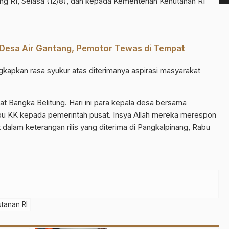
g RI, Selasa (12/8), dan kepada Kementerian Kehutanan RI
 Desa Air Gantang, Pemotor Tewas di Tempat
kapkan rasa syukur atas diterimanya aspirasi masyarakat
akyat Bangka Belitung. Hari ini para kepala desa bersama
u KK kepada pemerintah pusat. Insya Allah mereka merespon
t dalam keterangan rilis yang diterima di Pangkalpinang, Rabu
tanan RI