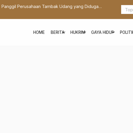
kal Panggil Perusahaan Tambak Udang yang Diduga
Hotel 88 M
arga
REVOIR unt
expand_more
expand_more
expand_more
HOME
BERITA
HUKRIM
GAYA HIDUP
POLITI