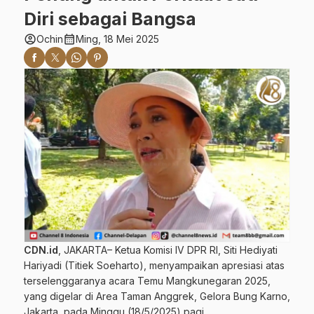
Diri sebagai Bangsa
account_circle
calendar_month
Ochin
Ming, 18 Mei 2025
CDN.id
, JAKARTA– Ketua Komisi IV DPR RI, Siti Hediyati
Hariyadi (Titiek Soeharto), menyampaikan apresiasi atas
terselenggaranya acara Temu Mangkunegaran 2025,
yang digelar di Area Taman Anggrek, Gelora Bung Karno,
Jakarta, pada Minggu (18/5/2025) pagi.