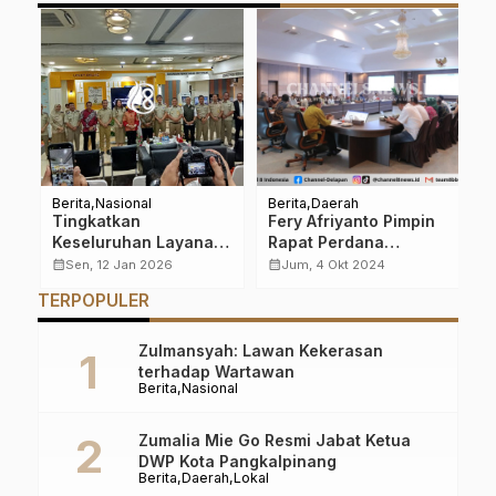
k
Berita
Nasional
Berita
Daerah
Be
Tingkatkan
Fery Afriyanto Pimpin
P
th
Keseluruhan Layanan
Rapat Perdana
T
n
Pertanahan, DKI
Persiapan HUT Babel
B
calendar_month
calendar_month
calendar_month
Sen, 12 Jan 2026
Jum, 4 Okt 2024
Jakarta Resmikan
ke-24
W
TERPOPULER
Aplikasi Pengukuran
Terjadwal
Zulmansyah: Lawan Kekerasan
terhadap Wartawan
Berita
Nasional
Zumalia Mie Go Resmi Jabat Ketua
DWP Kota Pangkalpinang
Berita
Daerah
Lokal