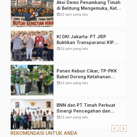
Aksi Demo Penambang Timah
di Belitung Mengemuka, Ketua
Komisi XII DPR Bambang
calendar_month
22 jam yang lalu
Patijaya Dorong Perpres
Segera Terbit
KI DKI Jakarta: PT JIEP
Buktikan Transparansi KIP
Mampu Perkuat Tata Kelola
calendar_month
22 jam yang lalu
Perusahaan
Panen Kebun Cikar, TP-PKK
Babel Dorong Ketahanan
Pangan Dimulai dari
calendar_month
22 jam yang lalu
Pekarangan
BNN dan PT Timah Perkuat
Sinergi Pencegahan dan
Pemberantasan Narkoba
calendar_month
22 jam yang lalu
REKOMENDASI UNTUK ANDA